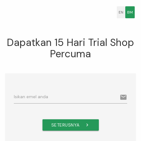
EN
BM
Dapatkan 15 Hari Trial Shop
Percuma
email
Isikan emel anda
SETERUSNYA
navigate_next